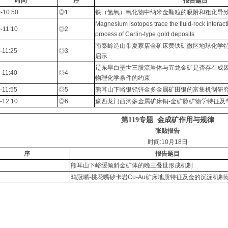
时间
序
报告题目
-10:50
◎1
铁（氢氧）氧化物中纳米金颗粒的吸附和粗化导
Magnesium isotopes trace the fluid-rock interact
-11:10
◎2
process of Carlin-type gold deposits
南秦岭造山带夏家店金矿床黄铁矿微区地球化学
-11:25
◎3
启示
辽东早白垩世三股流岩体与五龙金矿是否存在成
-11:40
◎4
物理化学条件的约束
-11:55
◎5
熊耳山下峪银铅锌金多金属矿田银的富集机制研
-12:10
◎6
豫西龙门西沟多金属矿床铜-金矿脉矿物学特征及
第119专题
金成矿作用与规律
张贴报告
时间:10月18日
序
报告题目
熊耳山下峪缓倾斜金矿体的晚三叠世形成机制
鸡冠嘴-桃花嘴矽卡岩Cu-Au矿床地质特征及金的沉淀机制