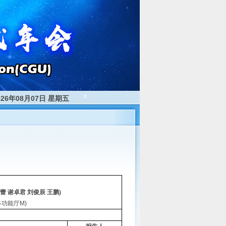
026年08月07日 星期五
蕾 谢卓君 刘俊辰 王鹏)
多功能厅M)