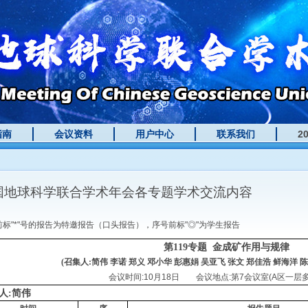
指南
会议资料
用户中心
联系我们
2
国地球科学联合学术年会各专题学术交流内容
前标"*"号的报告为特邀报告（口头报告），序号前标"◎"为学生报告
第119专题
金成矿作用与规律
(召集人:简伟 李诺 郑义 邓小华 彭惠娟 吴亚飞 张文 郑佳浩 鲜海洋 陈
会议时间:10月18日 会议地点:第7会议室(A区一层
人:简伟