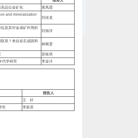
报告人
致高品位金矿化
黄凤霞
ion and mineralization
刘佳龙
特征及其对金成矿作用的
刘旭洋
因联系？来自岩石成因和
林晓雯
究
苏咏琪
年代学研究
李金沣
报告人
王 轩
研究
李新昊