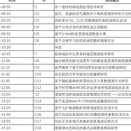
时间
序
报告题目
-08:55
*1
非一致性时移地震处理技术研究
-09:10
◎2
低孔、低渗砂岩气藏热中子饱和度测井评价方法
-09:25
◎3
高阶差分与L_(1/2) 范数稀疏约束的波阻抗反演
-09:40
◎4
基于分布式光纤的弹性波正演模拟
-09:55
◎5
基于U-Net的多震源地震数据分离
-10:10
◎6
基于迁移学习的页岩储层脆性预测方法
-10:20
休息
-10:45
*7
桩海地区中生界有利储层预测技术研究
-11:00
◎8
融合物理先验与深度学习的横波速度测井曲线预
-11:15
◎9
超声频率下基于BISQ理论的波动方程数值模拟
-11:30
◎10
岩石损伤力学与波动方程建模研究
-11:45
◎11
基于随机森林的井震结合压力系数预测方法研究
-12:00
◎12
基于时空耦合MCMC的边界保持地震波阻抗反演
-13:55
*13
缓坡带浊积扇储层地震预测技术研究——以埕岛
-14:10
◎14
基于改进Mask R-CNN的电成像缝洞识别
-14:25
◎15
基于点扩散函数的深度域波阻抗反演方法
-14:40
◎16
基于自适应多链MCMC的叠前弹性参数反演方法
-14:55
◎17
结合正交多项式变换的保真鬼波压制方法
-15:10
◎18
微裂缝动态响应的幕式运移数值模拟研究