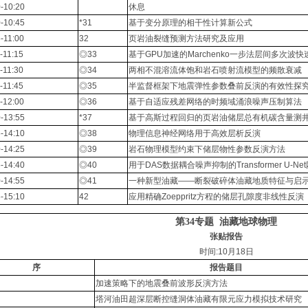
-10:20
休息
-10:45
*31
基于变分原理的相干性计算新公式
-11:00
32
页岩油裂缝预测方法研究及应用
-11:15
◎33
基于GPU加速的Marchenko一步法层间多次波
-11:30
◎34
两相不混溶流体饱和岩石喷射流模型的频散衰减
-11:45
◎35
半监督框架下地震弹性参数叠前反演的有效性探
-12:00
◎36
基于自适应残差网络的时频域涌浪噪声压制算法
-13:55
*37
基于高斯过程回归的页岩油储层总有机碳含量测
-14:10
◎38
物理信息神经网络用于高效层析反演
-14:25
◎39
岩石物理模型约束下储层物性参数反演方法
-14:40
◎40
用于DAS数据耦合噪声抑制的Transformer U-Ne
-14:55
◎41
一种新型油藏——断裂破碎体油藏地质特征与启
-15:10
42
应用精确Zoeppritz方程的储层孔隙度非线性反演
第34专题
油藏地球物理
张贴报告
时间:10月18日
序
报告题目
加速策略下的地震叠前波形反演方法
塔河油田超深层断控缝洞体油藏有限元应力模拟技术研究