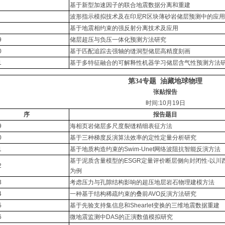
基于新型加速因子的联合地震数据分离和重建
波形指示模拟技术及在印尼R区块薄砂岩储层预测中的应用
基于地震相约束的强反射分离技术及应用
9
储层超压与负压一体化预测方法研究
0
基于匹配追踪去强轴的缝洞型储层高精度刻画
1
基于多特征融合的可解释性机器学习储层含气性预测方法
第34专题
油藏地球物理
张贴报告
时间:10月19日
序
报告题目
9
海相页岩储层多尺度裂缝精细表征方法
0
基于三种梯度反演算法效率的定性定量分析研究
1
基于地质构造约束的Swim-Unet网络波阻抗智能反演方法
基于泥质含量模型的ESGR定量评价断层侧向封闭性-以川西
2
为例
3
考虑压力与孔隙结构影响的超压地层岩石物理建模方法
4
一种基于结构稀疏约束的叠前AVO反演方法研究
5
基于先验支持集信息和Shearlet变换的三维地震数据重建
6
微地震监测中DAS的正演数值模拟研究