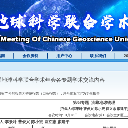
指南
会议资料
用户中心
联系我们
2
国地球科学联合学术年会各专题学术交流内容
前标"*"号的报告为特邀报告（口头报告），序号前标"◎"为学生报告
第34专题
油藏地球物理
(召集人:李景叶 曹俊兴 陈小宏 肖立志 廖建平
会议时间:10月18日 会议地点:第13会议室(B区三层
人:李景叶 曹俊兴 陈小宏 肖立志 廖建平