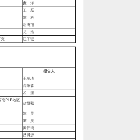
庞 洋
王 磊
陈 科
谢鸿翔
龙 浩
研究
汪子珽
报告人
王瑞琦
高阳森
孟 潇
南PLB地区
赵恒毅
陈 昊
陈 昊
黄伟鸿
吕博源