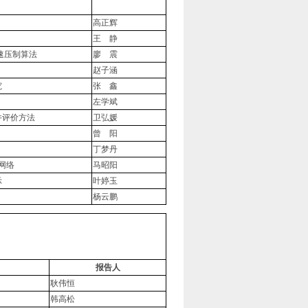
高正辉
王 静
快速压制算法
廖 震
赵子涵
究
张 鑫
左学斌
井评价方法
卫弘媛
曾 阳
丁梦丹
t网络
马昭阳
示
叶婷玉
杨云鹏
报告人
耿伟恒
韩高松