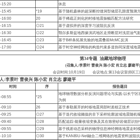
-15:20
休息
-15:45
*19
基于随机森林的超深断控缝洞型储层孔隙度预测
-16:00
20
基于稀疏正则化的时移地震振幅匹配方法研究
-16:15
◎21
基于虚拟井的深度学习波阻抗反演
-16:30
◎22
鄂尔多斯盆地西缘演武地区走滑断层对浅层油气
-16:45
◎23
基于B样条拓展先验的地震叠前McMC反演
-17:00
◎24
基于时空神经网络的构造约束多道协同深度域地
第34专题
油藏地球物理
(召集人:李景叶 曹俊兴 陈小宏 肖立志 廖建平
会议时间:10月19日 会议地点:第13会议室(B区三层
人:李景叶 曹俊兴 陈小宏 肖立志 廖建平
时间
序
报告题目
地球物理数据分析反演问题理论与实践-以长宁区
-08:55
*25
为例
-09:10
26
基于泰勒展开的时移地震局部时差校正技术
-09:25
◎27
基于迭代收缩阈值的非下采样轮廓波域地震随机
-09:40
◎28
匹配追踪-能量收缩变换及其在致密砂岩储层识别
-09:55
◎29
基于残差动态采样的物理信息神经网络地震走时
-10:10
◎30
基于KAN和U-Net融合二维网络的地震资料波阻