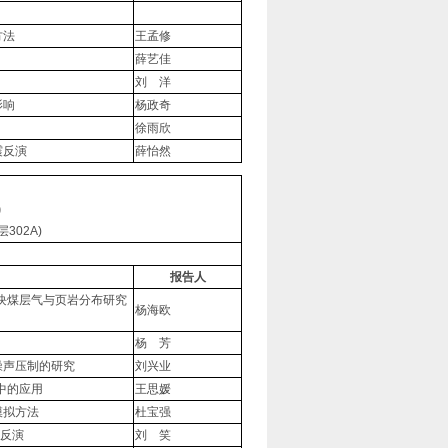
方法
王孟修
薛艺佳
刘 洋
影响
杨政奇
徐雨欣
震反演
薛怡然
)
302A)
报告人
块煤层气与页岩分布研究
杨海欧
杨 芳
噪声压制的研究
刘兴业
中的应用
王思媛
模拟方法
杜宝强
抗反演
刘 笑