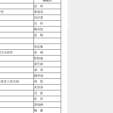
报告人
赵 程
研究
黄海涛
刘仔雯
吕 轩
鲍兴悦
赵 刚
张志敬
测方法研究
张 桐
欧阳逸
梁艺林
成 肯
魏羽涵
东坡东三段为例
胡 阳
吴洪涛
沈 蔚
乾 祥
莫侗桐
鞠 豪