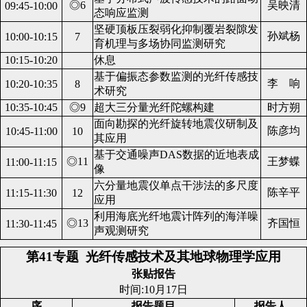
◎6
吴映清
09:45-10:00
态响应监测
坚硬顶板压裂弱化抑制覆岩裂隙发
孙斌杨
10:00-10:15
7
育机理与多场协同监测研究
10:15-10:20
休息
基于偏振态参数监测的光纤传感技
李 响
10:20-10:35
8
术研究
10:35-10:45
◎9
超大三分量光纤陀螺构建
时方朔
面向勘探的光纤旋转地震仪研制及
陈彦均
10:45-11:00
10
其应用
基于交通噪声DAS数据的近地表成
◎11
王梦蝶
11:00-11:15
像
六分量地震仪单点干涉法的多尺度
陈辛平
11:15-11:30
12
应用
利用海底光纤地震计阵列的海洋噪
◎13
齐国恒
11:30-11:45
声观测研究
第41专题
光纤传感技术及其地球物理学应用
张贴报告
时间:10月17日
序
报告题目
报告人