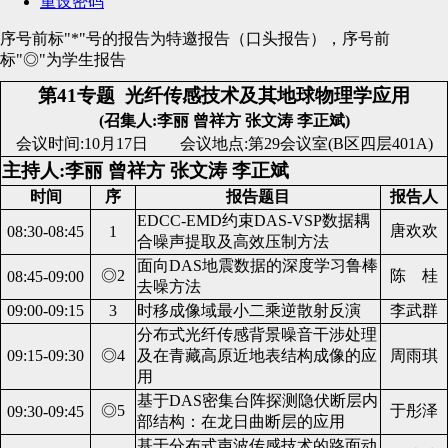
重设密码
序号前标"*"号的报告为特邀报告（口头报告），序号前
标"◎"为学生报告
第41专题
光纤传感技术及其地球物理学应用
(召集人:李丽 曾祥方 张文涛 李正斌)
会议时间:10月17日 会议地点:第29会议室(B区四层401A)
主持人:李丽 曾祥方 张文涛 李正斌
时间
序
报告题目
报告人
EDCC-EMD约束DAS-VSP数据耦
唐欢欢
08:30-08:45
1
合噪声提取及高效压制方法
面向DAS地震数据的深度学习鲁棒
◎2
陈 桂
08:45-09:00
去噪方法
09:00-09:15
3
时移成像域最小二乘逆散射反演
李武群
分布式光纤传感背景噪音干涉处理
09:15-09:30
◎4
及在青藏高原近地表结构成像的应
周雨琪
用
基于DAS密集台阵探测隐伏断层内
◎5
于彤泽
09:30-09:45
部结构：在龙日曲断层的应用
基于分布式声波传感技术的路面动