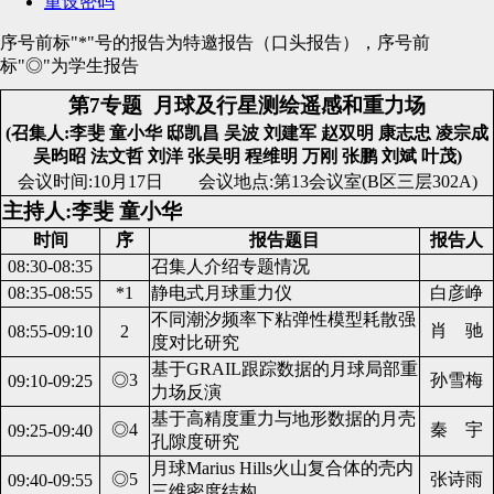
重设密码
序号前标"*"号的报告为特邀报告（口头报告），序号前
标"◎"为学生报告
第7专题
月球及行星测绘遥感和重力场
(召集人:李斐 童小华 邸凯昌 吴波 刘建军 赵双明 康志忠 凌宗成
吴昀昭 法文哲 刘洋 张吴明 程维明 万刚 张鹏 刘斌 叶茂)
会议时间:10月17日 会议地点:第13会议室(B区三层302A)
主持人:李斐 童小华
时间
序
报告题目
报告人
08:30-08:35
召集人介绍专题情况
08:35-08:55
*1
静电式月球重力仪
白彦峥
不同潮汐频率下粘弹性模型耗散强
肖 驰
08:55-09:10
2
度对比研究
基于GRAIL跟踪数据的月球局部重
◎3
孙雪梅
09:10-09:25
力场反演
基于高精度重力与地形数据的月壳
◎4
秦 宇
09:25-09:40
孔隙度研究
月球Marius Hills火山复合体的壳内
◎5
张诗雨
09:40-09:55
三维密度结构