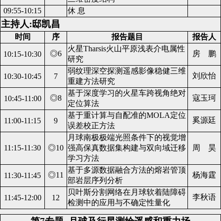
09:55-10:15
休 息
主持人:邸凯昌
时间
序
报告题目
报告人
火星Tharsis火山平原浅表介电属性
◎6
房 鹏
10:15-10:30
研究
弱纹理深空探测遥感影像稳健三维
刘欣怡
10:30-10:45
7
重建方法研究
基于深度学习的火星车跨视角绝对
◎8
寇玉珂
10:45-11:00
定位算法
基于重计算与自配准的MOLA定位
奚源廷
11:00-11:15
9
误差校正方法
月球南极极端光照条件下的视觉增
11:15-11:30
◎10
强高保真数据集构建与双向域迁移
周 昊
学习方法
基于多源数据融合方法的熔岩管顶
◎11
杨海霆
11:30-11:45
部岩层序列分析
贝叶斯分割网络在月球软着陆障碍
李秋语
11:45-12:00
12
检测中的应用与不确定性量化