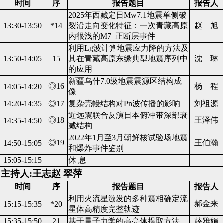
时间
序
报告题目
报告人
2025年西藏定日Mw7.1地震单侧破
13:30-13:50
*14
裂沿走向变化特征：一次青藏高原
赵 旭
内很浅的M7+正断层事件
利用Lg波计算地震应力降的方法及
13:50-14:05
15
其在青藏高原东缘典型地震序列中
沈 琳
的应用
新疆乌什7.0级地震震源区结构成
◎16
杨 程
14:05-14:20
像
14:20-14:35
◎17
复杂壳幔结构对Pn波传播的影响
刘祖源
近远震联合反演日本俯冲带深部衰
◎18
王泽伟
14:35-14:50
减结构
2022年1月至3月朝鲜核试验场地震
◎19
王伯瀚
14:50-15:05
和爆炸事件鉴别
15:05-15:15
休 息
主持人:王志赵 翠萍
时间
序
报告题目
报告人
利用火流星激发的多种震相确定流
郝金来
15:15-15:35
*20
星体高精度完整轨迹
15:35-15:50
21
基于量子力学的高亮体提取方法
薛雅娟