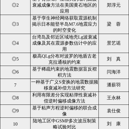
◎2
衰减成像方法在美国黄石地区的
郑淳元
应用
基于孪生神经网络获取震源机制
◎3
揭示日本能登半岛M7.6地震应力
梁 蓉
的时空变化
台湾岛及邻近区域地壳Lg波衰减
◎4
成像及其在震源参数估计中的应
景艺谣
用
极高QLg分布对波罗的地盾古老
◎5
刘 真
克拉通核的约束
基于稀疏约束的地震数据盲反褶
◎6
闫海洋
积方法
一种基于广义S变换的地震数据频
潘薪羽
7
移衰减补偿方法研究
利用有限差分实现粘弹性衰减补
◎8
王永林
偿逆时偏移成像方法
基于粘声方程逆时偏移的联合成
◎9
袁仕俊
像
陆地工区中GSMP多次波压制策
刘 康
10
略试验对比