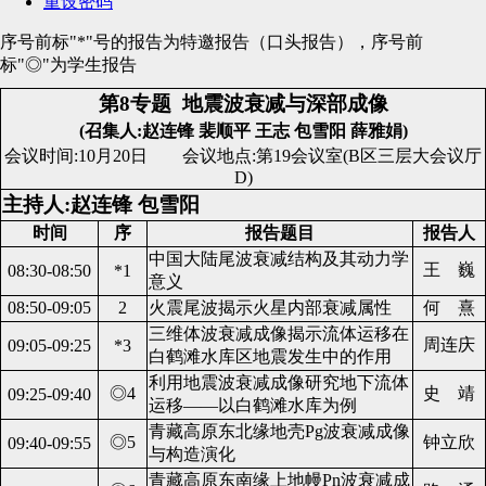
重设密码
序号前标"*"号的报告为特邀报告（口头报告），序号前
标"◎"为学生报告
第8专题
地震波衰减与深部成像
(召集人:赵连锋 裴顺平 王志 包雪阳 薛雅娟)
会议时间:10月20日 会议地点:第19会议室(B区三层大会议厅
D)
主持人:赵连锋 包雪阳
时间
序
报告题目
报告人
中国大陆尾波衰减结构及其动力学
王 巍
08:30-08:50
*1
意义
08:50-09:05
2
火震尾波揭示火星内部衰减属性
何 熹
三维体波衰减成像揭示流体运移在
周连庆
09:05-09:25
*3
白鹤滩水库区地震发生中的作用
利用地震波衰减成像研究地下流体
◎4
史 靖
09:25-09:40
运移——以白鹤滩水库为例
青藏高原东北缘地壳Pg波衰减成像
◎5
钟立欣
09:40-09:55
与构造演化
青藏高原东南缘上地幔Pn波衰减成