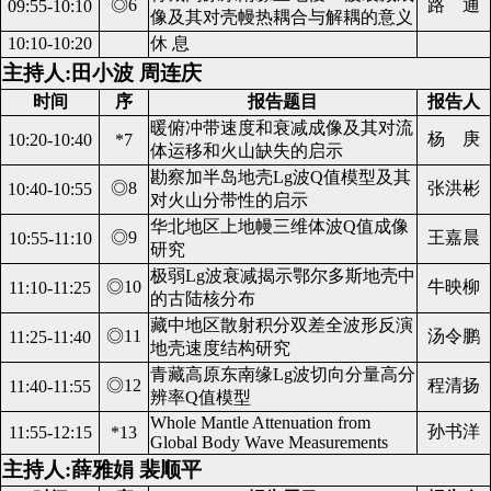
◎6
路 通
09:55-10:10
像及其对壳幔热耦合与解耦的意义
10:10-10:20
休 息
主持人:田小波 周连庆
时间
序
报告题目
报告人
暖俯冲带速度和衰减成像及其对流
杨 庚
10:20-10:40
*7
体运移和火山缺失的启示
勘察加半岛地壳Lg波Q值模型及其
◎8
张洪彬
10:40-10:55
对火山分带性的启示
华北地区上地幔三维体波Q值成像
◎9
王嘉晨
10:55-11:10
研究
极弱Lg波衰减揭示鄂尔多斯地壳中
◎10
牛映柳
11:10-11:25
的古陆核分布
藏中地区散射积分双差全波形反演
◎11
汤令鹏
11:25-11:40
地壳速度结构研究
青藏高原东南缘Lg波切向分量高分
◎12
程清扬
11:40-11:55
辨率Q值模型
Whole Mantle Attenuation from
孙书洋
11:55-12:15
*13
Global Body Wave Measurements
主持人:薛雅娟 裴顺平