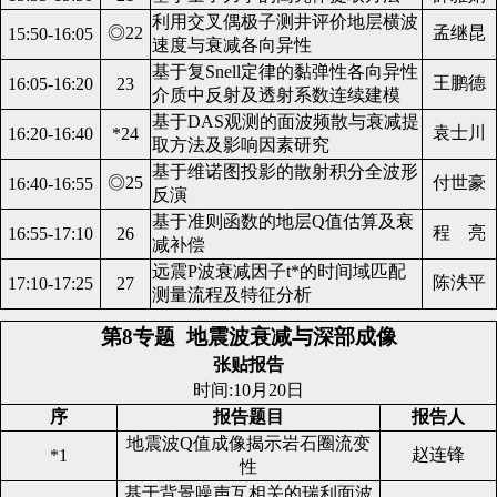
利用交叉偶极子测井评价地层横波
◎22
孟继昆
15:50-16:05
速度与衰减各向异性
基于复Snell定律的黏弹性各向异性
王鹏德
16:05-16:20
23
介质中反射及透射系数连续建模
基于DAS观测的面波频散与衰减提
袁士川
16:20-16:40
*24
取方法及影响因素研究
基于维诺图投影的散射积分全波形
◎25
付世豪
16:40-16:55
反演
基于准则函数的地层Q值估算及衰
程 亮
16:55-17:10
26
减补偿
远震P波衰减因子t*的时间域匹配
陈泆平
17:10-17:25
27
测量流程及特征分析
第8专题
地震波衰减与深部成像
张贴报告
时间:10月20日
序
报告题目
报告人
地震波Q值成像揭示岩石圈流变
赵连锋
*1
性
基于背景噪声互相关的瑞利面波