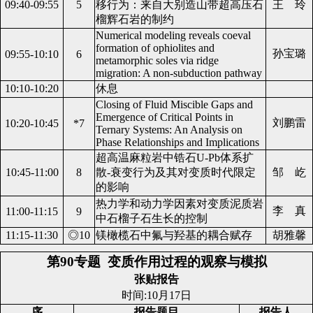
09:40-09:55
5
移行为：来自大别造山带超高压石
王 玲
榴辉石岩的制约
Numerical modeling reveals coeval
formation of ophiolites and
孙宝璐
09:55-10:10
6
metamorphic soles via ridge
migration: A non-subduction pathway
10:10-10:20
休息
Closing of Fluid Miscible Gaps and
Emergence of Critical Points in
刘鹏雷
10:20-10:45
*7
Ternary Systems: An Analysis on
Phase Relationships and Implications
超高温麻粒岩中锆石U-Pb体系扩
10:45-11:00
8
散-衰变行为及其对变质时代限定
邹 屹
的影响
热力学和动力学因素对变质泥质岩
李 真
11:00-11:15
9
中石榴子石生长的控制
11:15-11:30
◎10
镁橄榄石中氟与羟基的耦合赋存
胡雅馨
第90专题
变质作用过程的观察与模拟
张贴报告
时间:10月17日
序
报告题目
报告人