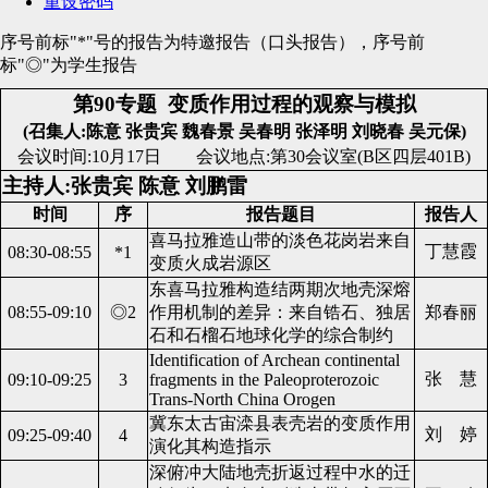
重设密码
序号前标"*"号的报告为特邀报告（口头报告），序号前
标"◎"为学生报告
第90专题
变质作用过程的观察与模拟
(召集人:陈意 张贵宾 魏春景 吴春明 张泽明 刘晓春 吴元保)
会议时间:10月17日 会议地点:第30会议室(B区四层401B)
主持人:张贵宾 陈意 刘鹏雷
时间
序
报告题目
报告人
喜马拉雅造山带的淡色花岗岩来自
丁慧霞
08:30-08:55
*1
变质火成岩源区
东喜马拉雅构造结两期次地壳深熔
08:55-09:10
◎2
作用机制的差异：来自锆石、独居
郑春丽
石和石榴石地球化学的综合制约
Identification of Archean continental
张 慧
09:10-09:25
3
fragments in the Paleoproterozoic
Trans-North China Orogen
冀东太古宙滦县表壳岩的变质作用
刘 婷
09:25-09:40
4
演化其构造指示
深俯冲大陆地壳折返过程中水的迁