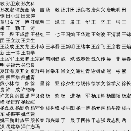
敏 孙卫东 孙文科
孙友宏 谭茂金 汤 吉 汤 毅 汤井田 汤良杰 唐菊兴 唐晓明 田
钢 田小波 田云涛
童思友 万 博 汪毓明 王 斌 王 墩 王 华 王 坚 王 强 王
桥 王 勤 王 涛
王 煜 王成善 王登红 王二七 王国灿 王华建 王剑波 王清晨 王锦
团 王立歆 王荣生
王汝成 王文龙 王小琼 王孝磊 王新明 王绪本 王彦飞 王彦君 王焰
新 王一博 王有学
王岳军 王云鹏 王宗起 韦刚健 魏 斌 魏春景 魏久传 吴 非 吴春
明 吴福元 吴忠良
夏江海 夏开文 夏群科 肖举乐 肖文交 谢桂青 谢树成 熊 彬 熊
熊 熊巨华 熊盛青
熊小林 徐 备 徐 星 徐 亚 徐夕生 徐锡伟 徐学文 徐学义 徐长
贵 许 成 许继峰
许文良 薛国强 严良俊 杨 欢 杨 进 杨 军 杨顶辉 杨国韬 杨宏
峰 杨进辉 杨经绥
杨磊磊 杨勤勇 杨守业 杨树锋 杨午阳 杨一博 杨元喜 杨岳衡 杨占
东 杨振宇 姚华建
姚玉鹏 叶杰平 殷长春 印兴耀 于 晟 于四伟 于志强 袁志刚 岳
汉 岳建华 泽仁志玛