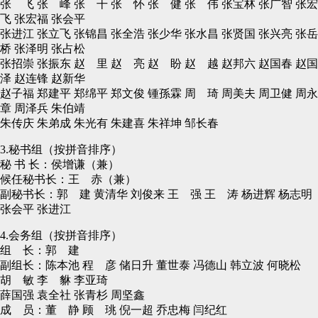
张 飞 张 峰 张 干 张 怀 张 健 张 伟 张宝林 张广智 张宏
飞 张宏福 张会平
张进江 张立飞 张锦昌 张全浩 张少华 张水昌 张贤国 张兴亮 张岳
桥 张泽明 张占松
张招崇 张振东 赵 里 赵 亮 赵 盼 赵 越 赵邦六 赵国春 赵国
泽 赵连锋 赵新华
赵子福 郑建平 郑绵平 郑文俊 锺孫霖 周 琦 周美夫 周卫健 周永
章 周泽兵 朱伯靖
朱传庆 朱弟成 朱光有 朱建喜 朱祥坤 邹长春
3.秘书组（按拼音排序）
秘 书 长：侯增谦（兼）
候任秘书长：王 赤（兼）
副秘书长：郭 建 黄清华 刘俊来 王 强 王 涛 杨进辉 杨志明
张会平 张进江
4.会务组（按拼音排序）
组 长：郭 建
副组长：陈本池 程 彦 储日升 董世泰 冯德山 韩立波 何晓松
胡 敏 李 貅 李亚琦
薛国强 袁全社 张青杉 周坚鑫
成 员：董 静 顾 珧 倪一超 乔忠梅 闫纪红