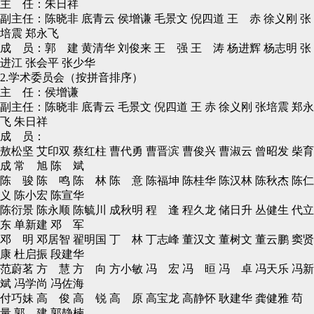
主 任：朱日祥
副主任：陈晓非 底青云 侯增谦 毛景文 倪四道 王 赤 徐义刚 张
培震 郑永飞
成 员：郭 建 黄清华 刘俊来 王 强 王 涛 杨进辉 杨志明 张
进江 张会平 张少华
2.学术委员会（按拼音排序）
主 任：侯增谦
副主任：陈晓非 底青云 毛景文 倪四道 王 赤 徐义刚 张培震 郑永
飞 朱日祥
成 员：
敖松坚 艾印双 蔡红柱 曹代勇 曹晋滨 曹俊兴 曹淑云 曾昭发 柴育
成 常 旭 陈 斌
陈 骏 陈 鸣 陈 林 陈 意 陈福坤 陈桂华 陈汉林 陈秋杰 陈仁
义 陈小宏 陈宣华
陈衍景 陈永顺 陈毓川 成秋明 程 逢 程久龙 储日升 丛健生 代立
东 单新建 邓 军
邓 明 邓居智 翟明国 丁 林 丁志峰 董汉文 董树文 董云鹏 窦贤
康 杜启振 段建华
范蔚茗 方 慧 方 向 方小敏 冯 宏 冯 晅 冯 卓 冯天乐 冯新
斌 冯学尚 冯佐海
付巧妹 高 俊 高 锐 高 原 高宝龙 高静怀 耿建华 龚健雅 苟
量 郭 建 郭静楠