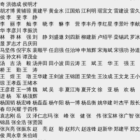
奇 洪德成 侯明才
胡才博 黄辅琼 黄建平 黄金水 江国焰 江利明 琚宜文 雷建设 雷久
侯 李 斐 李 静
李 丽 李 舢 李 晓 李 貅 李 营 李丰丹 李红星 李景叶 李献
华 李彦川 李振洪
林 莽 林 强 刘 静 刘盛遨 刘四新 柳建新 卢绍平 栾锡武 罗冰
显 罗志才 吕庆田
马坚伟 倪宇东 裴顺平 任启强 任治坤 申旭辉 宋海斌 宋强功 孙道
远 孙文科 谭茂金
汤 吉 汤 毅 汤井田 田小波 田云涛 王 斌 王 华 王 强 王
桥 王 勤 王 涛
王 煜 王 㻻 王华建 王剑波 王锦团 王荣生 王汝成 王文龙 王小
琼 王孝磊 王绪本
王彦君 王一博 魏 斌 吴 非 夏江海 夏开文 徐 亚 杨 欢 杨
进 杨 军 杨顶辉
杨国韬 杨宏峰 杨磊磊 杨午阳 杨一博 杨岳衡 姚华建 叶杰平 殷长
春 印兴耀 于四伟
袁志刚 岳 汉 泽仁志玛 张 峰 张 健 张 伟 张宝林 张广智 张
锦昌 张全浩 张贤国
张兴亮 张振东 赵 亮 赵 盼 赵邦六 赵连锋 赵新华 郑建平 郑文
俊 周永章 朱伯靖