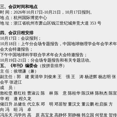
三、会议时间和地点
时 间：2026年10月17日-10月21日，10月17日报到。
地 点：杭州国际博览中心
地 址：浙江省杭州市萧山区钱江世纪城奔竞大道 353 号
四、会议日程安排
10月17日：会议报到；
10月18日：上午分会场专题报告，中国地球物理学会年会学术年
会大会特邀报告；
下午中国地球科学联合学术年会大会特邀报告；
10月19日-21日：分会场专题报告和有关专题活动。
五、《年刊》编委会
（按拼音排序）
主 任：侯增谦（兼）
副主任：郭 建 黄清华 刘俊来 王 强 王 涛 杨进辉 杨志明 张
会平 张进江
成 员：
敖松坚 蔡红柱 曹淑云 陈 林 陈 意 陈桂华 陈汉林 陈秋杰 陈宣
华 程 逢 程久龙
储日升 丛健生 代立东 邓 明 邓居智 董汉文 董云鹏 杜启振 方
向 冯 晅 冯 卓
冯乐天 冯学尚 高 原 高宝龙 高静怀 郭静楠 韩立国 何登发 贺传