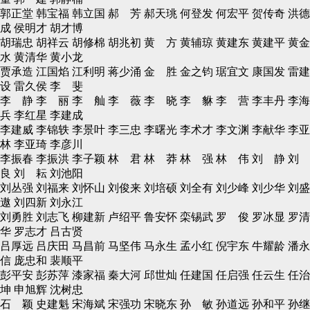
郭正堂 韩宝福 韩立国 郝 芳 郝天珧 何登发 何宏平 贺传奇 洪德
成 侯明才 胡才博
胡瑞忠 胡祥云 胡修棉 胡兆初 黄 方 黄辅琼 黄建东 黄建平 黄金
水 黄清华 黄小龙
贾承造 江国焰 江利明 蒋少涌 金 胜 金之钧 琚宜文 康国发 雷建
设 雷久侯 李 斐
李 静 李 丽 李 舢 李 薇 李 晓 李 貅 李 营 李丰丹 李海
兵 李红星 李建成
李建威 李锦轶 李景叶 李三忠 李曙光 李术才 李文渊 李献华 李亚
林 李亚琦 李彦川
李振春 李振洪 李子颖 林 君 林 莽 林 强 林 伟 刘 静 刘
良 刘 耘 刘池阳
刘丛强 刘福来 刘怀山 刘俊来 刘培硕 刘全有 刘少峰 刘少华 刘盛
遨 刘四新 刘永江
刘勇胜 刘志飞 柳建新 卢绍平 鲁安怀 栾锡武 罗 俊 罗冰显 罗清
华 罗志才 吕古贤
吕厚远 吕庆田 马昌前 马坚伟 马永生 孟小红 倪宇东 牛耀龄 潘永
信 庞忠和 裴顺平
彭平安 彭苏萍 漆家福 秦大河 邱世灿 任建国 任启强 任云生 任治
坤 申旭辉 沈树忠
石 颖 史建魁 宋海斌 宋强功 宋晓东 孙 敏 孙道远 孙和平 孙继