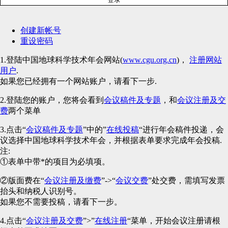
创建新帐号
重设密码
1.登陆中国地球科学技术年会网站(
www.cgu.org.cn
)，
注册网站
用户
.
如果您已经拥有一个网站账户，请看下一步.
2.登陆您的账户，您将会看到
会议稿件及专题
，和
会议注册及交
费
两个菜单
3.点击“
会议稿件及专题
”中的”
在线投稿
“进行年会稿件投递，会
议选择中国地球科学技术年会，并根据表单要求完成年会投稿.
注:
①表单中带*的项目为必填项。
②版面费在“
会议注册及缴费
”->“
会议交费
”处交费，需填写发票
抬头和纳税人识别号。
如果您不需要投稿，请看下一步。
4.点击“
会议注册及交费
”>”
在线注册
“菜单，开始会议注册请根